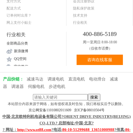
支付方式
会员注册协议
配送方式
隐私保护政策
订单何时出库？
技术支持
网上支付小贴士
行业相关
关于送货和验货
400-886-5189
行业相关
周一至周日 8:00-18:00
全部商品分类
（仅收市话费）
新浪微博
QQ空间
咨询在线客服
官方微信
产品快链：
减速马达
调速电机
直流电机
电动滑台
减速
器
调速器
伺服电机
步进电机
本站部分内容来源于网络，如有侵权请及时告知，我们将核实后予以删除。
京公网安备11010802011609
京ICP备08010504号
中国·北京欧特利机电设备有限公司?ORIENT DRIVE INDUSTRY(BEIJING)
CO.,LTD.?
总部地址
:中国·北京?
? 网址：
http://www.ot88.com
?电话:
86-10-51299688 13651000988
?传真:
86-