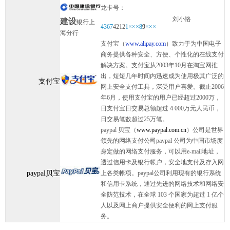
龙卡号：
刘小恪
建设
银行上
4367
4212
1×××8
9
×××
海分行
支付宝（
www.alipay.com
）致力于为中国电子
商务提供各种安全、方便、个性化的在线支付
解决方案。支付宝从2003年10月在淘宝网推
出，短短几年时间内迅速成为使用极其广泛的
支付宝
网上安全支付工具，深受用户喜爱。截止2006
年6月，使用支付宝的用户已经超过2000万，
日支付宝日交易总额超过４000万元人民币，
日交易笔数超过25万笔。
paypal 贝宝（
www.paypal.com.cn
）公司是世界
领先的网络支付公司paypal 公司为中国市场度
身定做的网络支付服务，可以用e-mail地址，
透过信用卡及银行帐户，安全地支付及存入网
paypal贝宝
上各类帐项。paypal公司利用现有的银行系统
和信用卡系统，通过先进的网络技术和网络安
全防范技术，在全球 103 个国家为超过 1 亿个
人以及网上商户提供安全便利的网上支付服
务。