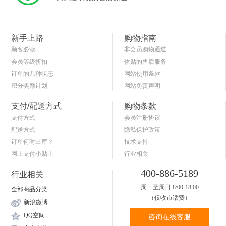
新手上路
购物指南
顾客必读
非会员购物通道
会员等级折扣
体贴的售后服务
订单的几种状态
网站使用条款
积分奖励计划
网站免责声明
商品退货保障
简单的购物流程
支付/配送方式
购物条款
支付方式
会员注册协议
配送方式
隐私保护政策
订单何时出库？
技术支持
网上支付小贴士
行业相关
关于送货和验货
400-886-5189
行业相关
周一至周日 8:00-18:00
全部商品分类
（仅收市话费）
新浪微博
QQ空间
咨询在线客服