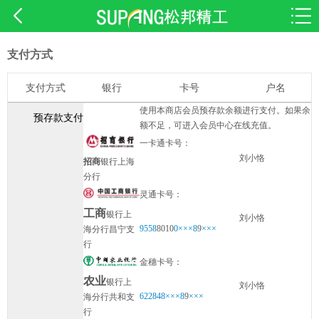
支付方式
支付方式
银行
卡号
户名
使用本商店会员预存款余额进行支付。如果余
预存款支付
额不足，可进入会员中心在线充值。
一卡通卡号：
刘小恪
招商
银行上海
分行
灵通卡号：
工商
银行上
刘小恪
9558
8010
0×××8
9
×××
海分行昌宁支
行
金穗卡号：
农业
银行上
刘小恪
622848×××8
9
×××
海分行共和支
行