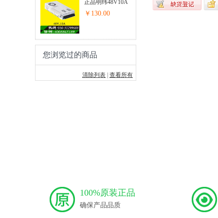
正品明纬48V10A
开关电源步进...
￥130.00
您浏览过的商品
清除列表
|
查看所有
100%原装正品
确保产品品质