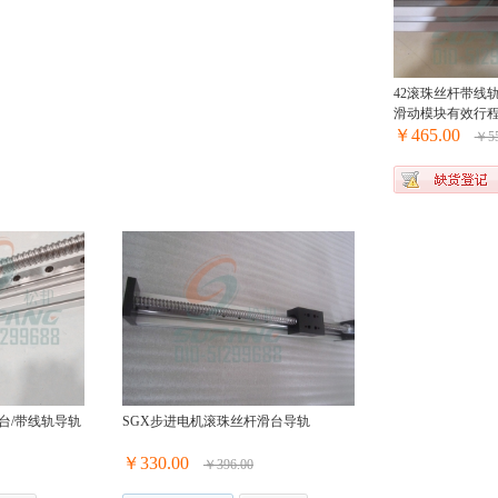
42滚珠丝杆带线
滑动模块有效行程4
￥465.00
￥55
台/带线轨导轨
SGX步进电机滚珠丝杆滑台导轨
￥330.00
￥396.00