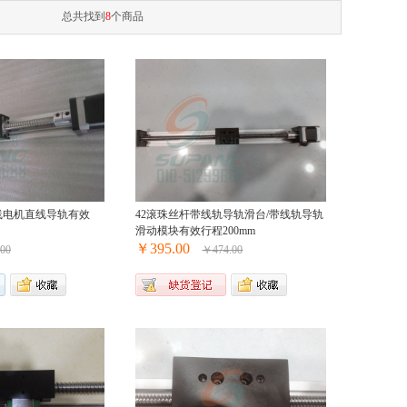
总共找到
8
个商品
线电机直线导轨有效
42滚珠丝杆带线轨导轨滑台/带线轨导轨
滑动模块有效行程200mm
￥395.00
00
￥474.00