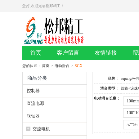
您好,欢迎光临松邦精工！
首页
客户留言
友情链接
帮
您的位置：
首页
>
电动滑台
>
SGX
商品分类
品牌：
supang/松
滑台类型：
线轨+滚珠
控制器
电动滑台长度：
100m
直流电源
100*1
联轴器
57*56
+
交流电机