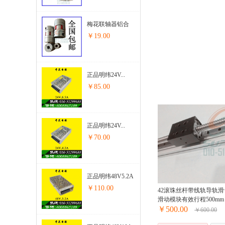
梅花联轴器铝合
金连接器步...
￥19.00
正品明纬24V...
￥85.00
正品明纬24V...
￥70.00
正品明纬48V5.2A
开关电源步进...
￥110.00
42滚珠丝杆带线轨导轨滑
滑动模块有效行程500mm
￥500.00
￥600.00