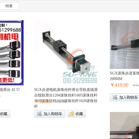
销量
SGX滚珠步进直
200MM
￥410.00
￥0.
台 42 57
SGX步进电机滚珠丝杆滑台导轨直线滑
电
台线轨滑台1204滚珠丝杆1605滚珠丝杆
1610滚珠丝杆1616滚珠丝杆1620滚珠丝
￥50.00
￥60.00
杆