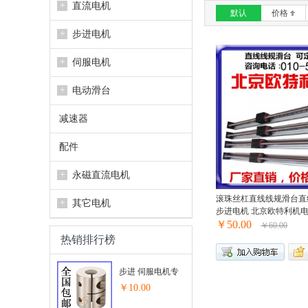
+
直流电机
默认
价格
+
步进电机
+
伺服电机
+
电动滑台
减速器
配件
+
永磁直流电机
滚珠丝杠直线线规滑台直线滑
+
其它电机
步进电机 北京欧特利机
￥50.00
￥60.00
热销排行榜
步进 伺服电机专
用联轴器...
￥10.00