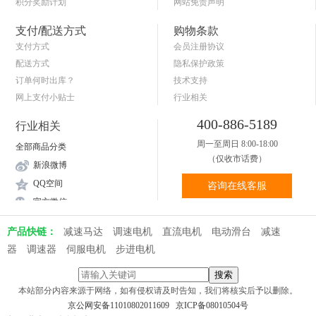
积分奖励计划
网站免责声明
商品退货保障
简单的购物流程
支付/配送方式
购物条款
支付方式
会员注册协议
配送方式
隐私保护政策
订单何时出库？
技术支持
网上支付小贴士
行业相关
关于送货和验货
400-886-5189
行业相关
周一至周日 8:00-18:00
全部商品分类
（仅收市话费）
新浪微博
QQ空间
咨询在线客服
官方微信
产品快链：
减速马达
调速电机
直流电机
电动滑台
减速
器
调速器
伺服电机
步进电机
本站部分内容来源于网络，如有侵权请及时告知，我们将核实后予以删除。
京公网安备11010802011609
京ICP备08010504号