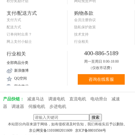
积分奖励计划
网站免责声明
商品退货保障
简单的购物流程
支付/配送方式
购物条款
支付方式
会员注册协议
配送方式
隐私保护政策
订单何时出库？
技术支持
网上支付小贴士
行业相关
关于送货和验货
400-886-5189
行业相关
周一至周日 8:00-18:00
全部商品分类
（仅收市话费）
新浪微博
QQ空间
咨询在线客服
官方微信
产品快链：
减速马达
调速电机
直流电机
电动滑台
减速
器
调速器
伺服电机
步进电机
本站部分内容来源于网络，如有侵权请及时告知，我们将核实后予以删除。
京公网安备11010802011609
京ICP备08010504号