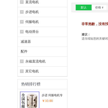
+
直流电机
默认
价格
+
步进电机
+
伺服电机
非常抱歉，没有
+
电动滑台
建议：
适当缩短您的关键词或
减速器
配件
+
永磁直流电机
+
其它电机
热销排行榜
步进 伺服电机专
用联轴器...
￥10.00