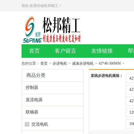
您好,欢迎光临松邦精工！
首页
客户留言
友情链接
帮
您的位置：
首页
>
步进电机
>
减速步进电机
>
42*48-300MM
>
商品分类
直线步进电机规格：
42
控制器
42
直流电源
42
联轴器
12
16
+
交流电机