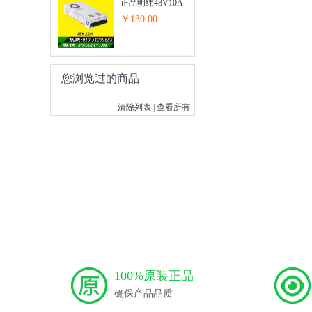
正品明纬48V10A
开关电源步进...
￥130.00
您浏览过的商品
清除列表
|
查看所有
100%原装正品
确保产品品质