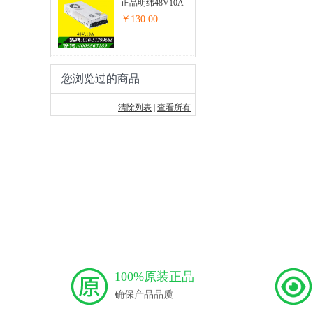
正品明纬48V10A
开关电源步进...
￥130.00
您浏览过的商品
清除列表
|
查看所有
100%原装正品
确保产品品质