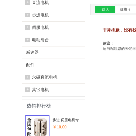
+
直流电机
默认
价格
+
步进电机
+
伺服电机
非常抱歉，没有
+
电动滑台
建议：
适当缩短您的关键词或
减速器
配件
+
永磁直流电机
+
其它电机
热销排行榜
步进 伺服电机专
用联轴器...
￥10.00