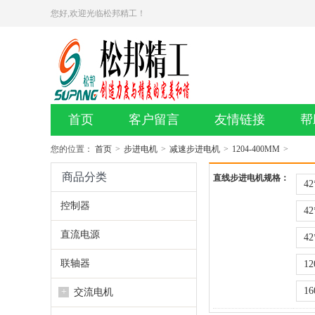
您好,欢迎光临松邦精工！
首页
客户留言
友情链接
帮
您的位置：
首页
>
步进电机
>
减速步进电机
>
1204-400MM
>
商品分类
直线步进电机规格：
42
控制器
42
直流电源
42
联轴器
12
16
+
交流电机